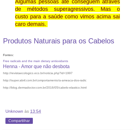
Algumas pessoas até conseguem através
de métodos superagressivos. Mas o
custo para a saúde como vimos acima sai
caro demais.
Produtos Naturais para os Cabelos
Fontes:
Free radicals and the main dietary antioxidants
Henna - Amor que não desbota
http://revistaecologico.eco.br/noticia.php?id=1997
http://super.abril.com.br/comportamento/a-ameaca-dos-radic
http://blog.dermadoctor.com.br/2016/05/cabelo-elastico.html
Unknown
às
13:54
Compartilhar