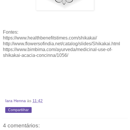
Fontes:
https://www.healthbenefitstimes.com/shikakai/
http://www.flowersofindia.net/catalog/slides/Shikakai.html
https://www.bimbima.com/ayurveda/medicinal-use-of-
shikakai-acacia-concinna/1056/
Iara Henna
às
11:42
Compartilhar
4 comentários: