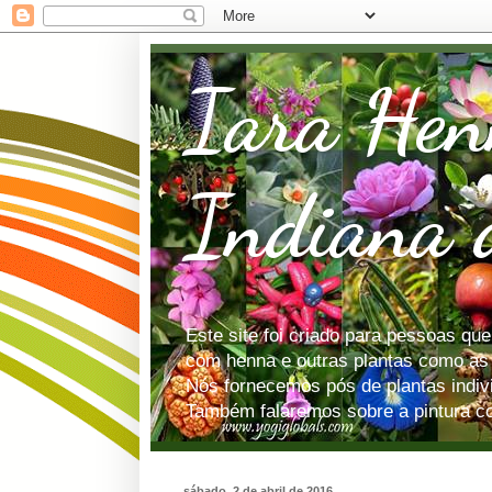
Iara Hen
Indiana d
Este site foi criado para pessoas qu
com henna e outras plantas como as 
Nós fornecemos pós de plantas indiv
Também falaremos sobre a pintura co
sábado, 2 de abril de 2016